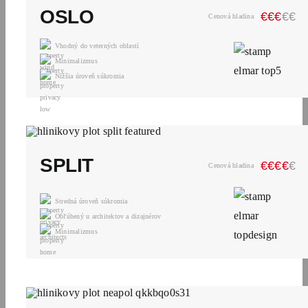
OSLO
€
€
€
€
€
Cenová hladina
Vhodný do veterných oblastí
Minimalizmus
Nižšia úroveň súkromia
SPLIT
€
€
€
€
€
Cenová hladina
Stredná úroveň súkromia
Obľúbený u architektov a dizajnérov
Minimalizmus