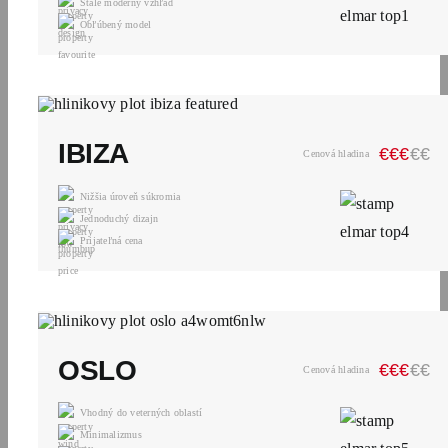
Stále moderný vzhľad
Obľúbený model
IBIZA
€
€
€
€
€
Cenová hladina
Nižšia úroveň súkromia
Jednoduchý dizajn
Prijateľná cena
OSLO
€
€
€
€
€
Cenová hladina
Vhodný do veterných oblastí
Minimalizmus