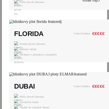
Nižšia úroveň súkromia
FLORIDA
€
€
€
€
€
Cenová hladina
Stredná úroveň súkromia
Moderný vzhľad
Obľúbený u architektov a dizajnérov
DUBAI
€
€
€
€
€
Cenová hladina
Nižšia úroveň súkromia
Výnimočný dizajn
Vhodný do veterných oblastí