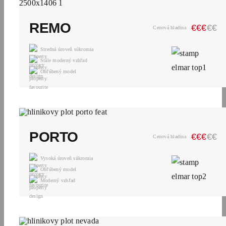
REMO
€
€
€
€
€
Cenová hladina
Stredná úroveň súkromia
Stále moderný vzhľad
Obľúbený model
PORTO
€
€
€
€
€
Cenová hladina
Vysoká úroveň súkromia
Obľúbený model
Moderný vzhľad