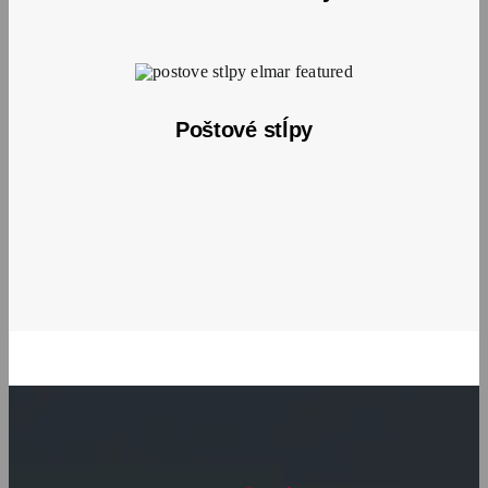
Poštové stĺpy