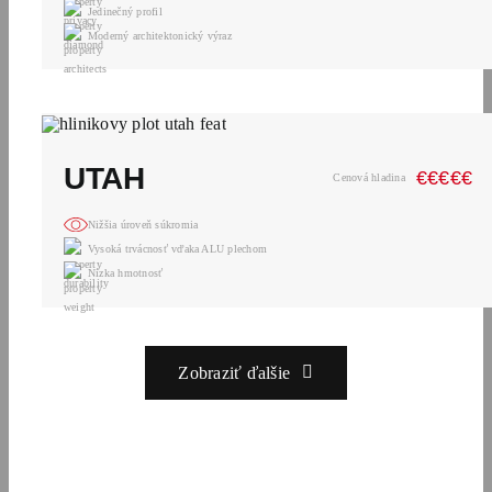
Jedinečný profil
Moderný architektonický výraz
UTAH
€
€
€
€
€
Cenová hladina
Nižšia úroveň súkromia
Vysoká trvácnosť vďaka ALU plechom
Nízka hmotnosť
Zobraziť ďalšie