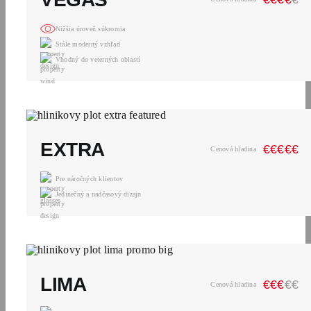
Nižšia úroveň súkromia
Stále moderný vzhľad
Vhodný do veterných oblastí
EXTRA
€
€
€
€
€
Cenová hladina
Pre náročných klientov
Jedinečný a nadčasový dizajn
LIMA
€
€
€
€
€
Cenová hladina