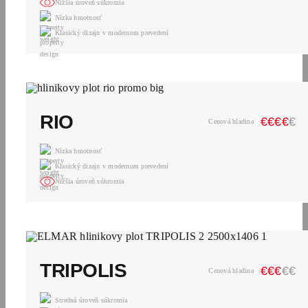
Nižšia úroveň súkromia
Nízka hmotnosť
Klasický dizajn v modernom prevedení
RIO
€
€
€
€
€
Cenová hladina
Nízka hmotnosť
Klasický dizajn v modernom prevedení
Nižšia úroveň súkromia
TRIPOLIS
€
€
€
€
€
Cenová hladina
Stredná úroveň súkromia