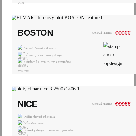
BOSTON
€
€
€
€
€
Cenová hladina
Vysoká úroveň súkromia
Jedinečný a nadčasový dizajn
Obľúbený u architektov a dizajnérov
NICE
€
€
€
€
€
Cenová hladina
Nižšia úroveň súkromia
Nízka hmotnosť
Klasický dizajn v modernom prevedení