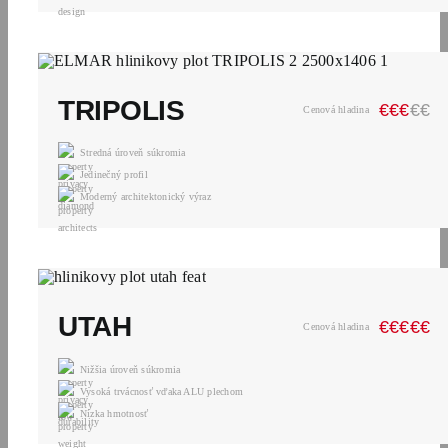
TRIPOLIS
€
€
€
€
€
Cenová hladina
Stredná úroveň súkromia
Jedinečný profil
Moderný architektonický výraz
UTAH
€
€
€
€
€
Cenová hladina
Nižšia úroveň súkromia
Vysoká trvácnosť vďaka ALU plechom
Nízka hmotnosť