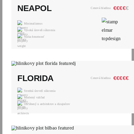
NEAPOL
€
€
€
€
€
Cenová hladina
Minimalizmus
Vysoká úroveň súkromia
Nízka hmotnosť
FLORIDA
€
€
€
€
€
Cenová hladina
Stredná úroveň súkromia
Moderný vzhľad
Obľúbený u architektov a dizajnérov