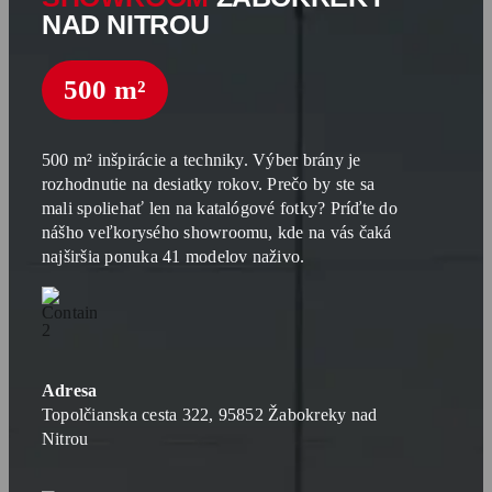
NAD NITROU
500 m²
500 m² inšpirácie a techniky. Výber brány je
rozhodnutie na desiatky rokov. Prečo by ste sa
mali spoliehať len na katalógové fotky? Príďte do
nášho veľkorysého showroomu, kde na vás čaká
najširšia ponuka 41 modelov naživo.
Adresa
Topolčianska cesta 322, 95852 Žabokreky nad
Nitrou