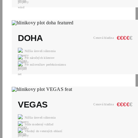
DOHA
€
€
€
€
€
Cenová hladina
Nižšia úroveň súkromia
Pre náročných klientov
Pre milovníkov perfekcionizmu
VEGAS
€
€
€
€
€
Cenová hladina
Nižšia úroveň súkromia
Stále moderný vzhľad
Vhodný do veterných oblastí