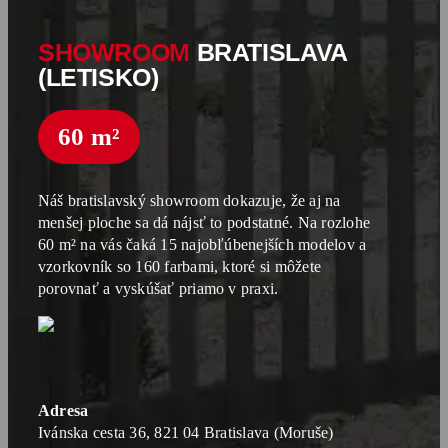
SHOWROOM
BRATISLAVA
(LETISKO)
60 m²
Náš bratislavský showroom dokazuje, že aj na
menšej ploche sa dá nájsť to podstatné. Na rozlohe
60 m² na vás čaká 15 najobľúbenejších modelov a
vzorkovník so 160 farbami, ktoré si môžete
porovnať a vyskúšať priamo v praxi.
Adresa
Ivánska cesta 36, 821 04 Bratislava (Moruše)