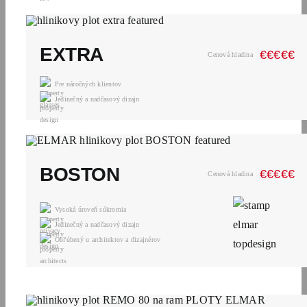
EXTRA
€
€
€
€
€
Cenová hladina
Pre náročných klientov
Jedinečný a nadčasový dizajn
BOSTON
€
€
€
€
€
Cenová hladina
Vysoká úroveň súkromia
Jedinečný a nadčasový dizajn
Obľúbený u architektov a dizajnérov