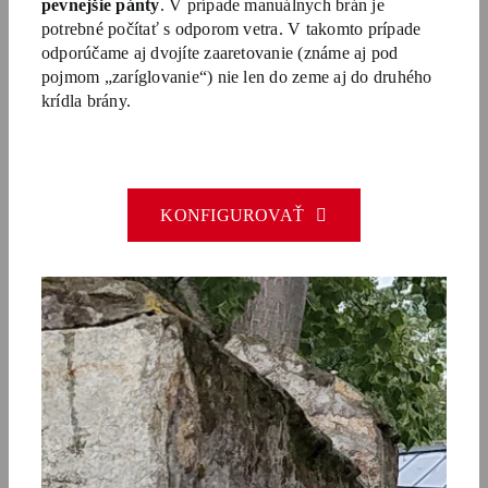
pevnejšie pánty
. V prípade manuálnych brán je
potrebné počítať s odporom vetra. V takomto prípade
odporúčame aj dvojíte zaaretovanie (známe aj pod
pojmom „zaríglovanie“) nie len do zeme aj do druhého
krídla brány.
KONFIGUROVAŤ