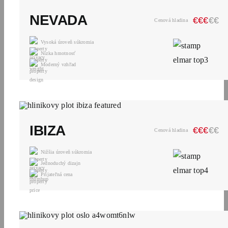
NEVADA
€
€
€
€
€
Cenová hladina
Vysoká úroveň súkromia
Nízka hmotnosť
Moderný vzhľad
IBIZA
€
€
€
€
€
Cenová hladina
Nižšia úroveň súkromia
Jednoduchý dizajn
Prijateľná cena