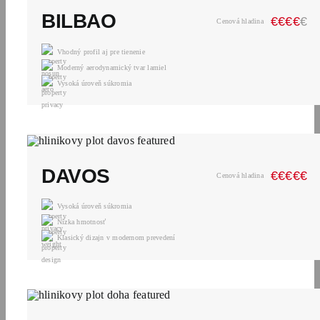
BILBAO
€
€
€
€
€
Cenová hladina
Vhodný profil aj pre tienenie
Moderný aerodynamický tvar lamiel
Vysoká úroveň súkromia
DAVOS
€
€
€
€
€
Cenová hladina
Vysoká úroveň súkromia
Nízka hmotnosť
Klasický dizajn v modernom prevedení