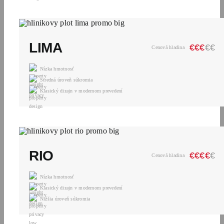
LIMA
€
€
€
€
€
Cenová hladina
Nízka hmotnosť
Stredná úroveň súkromia
Klasický dizajn v modernom prevedení
RIO
€
€
€
€
€
Cenová hladina
Nízka hmotnosť
Klasický dizajn v modernom prevedení
Nižšia úroveň súkromia