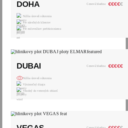
DOHA
€
€
€
€
€
Cenová hladina
Nižšia úroveň súkromia
Pre náročných klientov
Pre milovníkov perfekcionizmu
DUBAI
€
€
€
€
€
Cenová hladina
Nižšia úroveň súkromia
Výnimočný dizajn
Vhodný do veterných oblastí
VEGAS
€
€
€
€
€
Cenová hladina