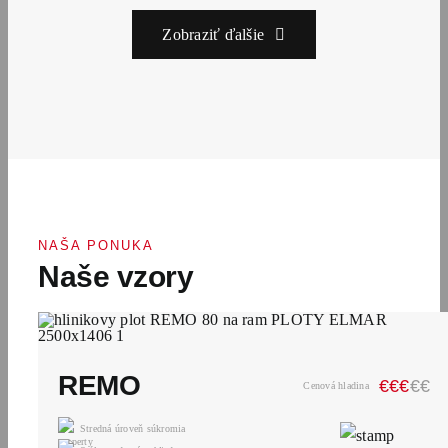
Zobraziť ďalšie
NAŠA PONUKA
Naše vzory
REMO
€
€
€
€
€
Cenová hladina
Stredná úroveň súkromia