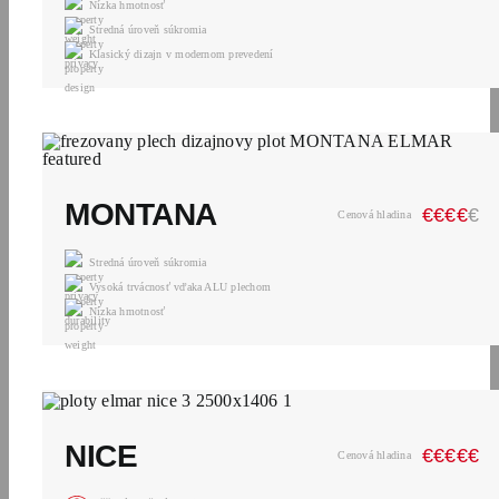
Nízka hmotnosť
Stredná úroveň súkromia
Klasický dizajn v modernom prevedení
MONTANA
€
€
€
€
€
Cenová hladina
Stredná úroveň súkromia
Vysoká trvácnosť vďaka ALU plechom
Nízka hmotnosť
NICE
€
€
€
€
€
Cenová hladina