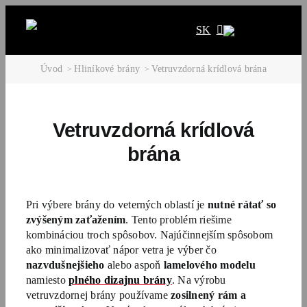
Skip
to
SK
content
Úvod
Hliníkové brány
Vetruvzdorná krídlová brána
Vetruvzdorná krídlová
brána
Pri výbere brány do veterných oblastí je
nutné rátať so
zvýšeným zaťažením
. Tento problém riešime
kombináciou troch spôsobov. Najúčinnejším spôsobom
ako minimalizovať nápor vetra je výber čo
nazvdušnejšieho
alebo aspoň
lamelového modelu
namiesto
plného dizajnu brány
. Na výrobu
vetruvzdornej brány používame
zosilnený rám a