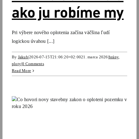
ako ju robíme my
Pri výbere nového oplotenia začína väčšina ľudí
logickou úvahou [...]
By
Jakub
|
2026-07-15T21:06:20+02:00
21. marca 2026
|
brány
,
ploty
|
0 Comments
Read More