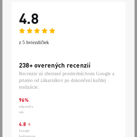
4.8
z 5 hviezdičiek
238+ overených recenzií
Recenzie sú zbierané prostredníctvom Google a
priamo od zákazníkov po dokončení každej
realizácie.
96%
odporúča
nás
4.8
⭐
Google
hodnotenie