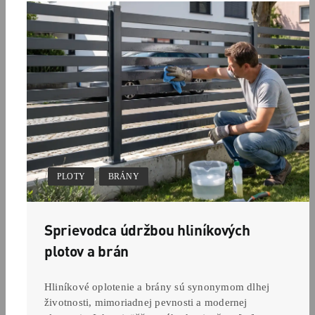
,
PLOTY
BRÁNY
Sprievodca údržbou hliníkových
plotov a brán
Hliníkové oplotenie a brány sú synonymom dlhej
životnosti, mimoriadnej pevnosti a modernej