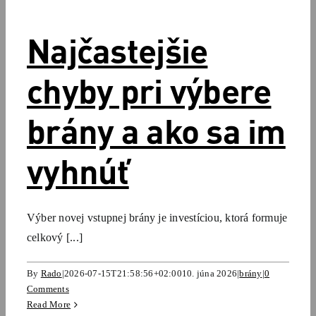
Najčastejšie
chyby pri výbere
brány a ako sa im
vyhnúť
Výber novej vstupnej brány je investíciou, ktorá formuje
celkový [...]
By
Rado
|
2026-07-15T21:58:56+02:00
10. júna 2026
|
brány
|
0
Comments
Read More